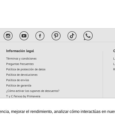
10
.
flower power
Información legal
C
Términos y condiciones
L
Preguntas frecuentes
L
Política de protección de datos
R
Política de devoluciones
Política de envíos
Política de garantía
¿Cómo activar los cupones de descuento?
T y C Ferxxo by Primavera
T y C Plan Abeja
cia, mejorar el rendimiento, analizar cómo interactúas en nuestro