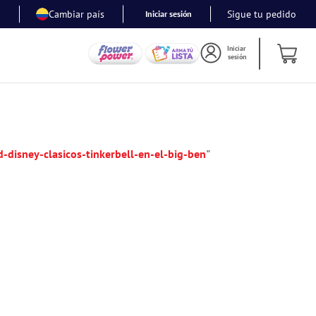
Cambiar país
Sigue tu pedido
Iniciar sesión
Iniciar
sesión
-disney-clasicos-tinkerbell-en-el-big-ben
"