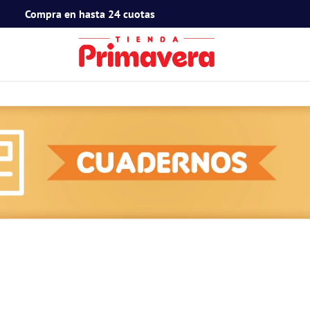
Compra en hasta 24 cuotas
TÉRMINOS MÁS BUSCADOS
1
.
toy story
2
.
snoopy
3
.
termos
4
.
mafalda
5
.
mickey mouse
6
.
minnie mouse
7
.
spidey
8
.
barbie
9
.
ferxxo