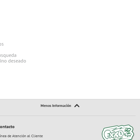
os
búsqueda
mino deseado
ontacto
ínea de Atención al Cliente