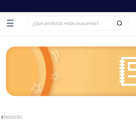
¿Que producto estás buscando?
☰
0
PRODUCTOS