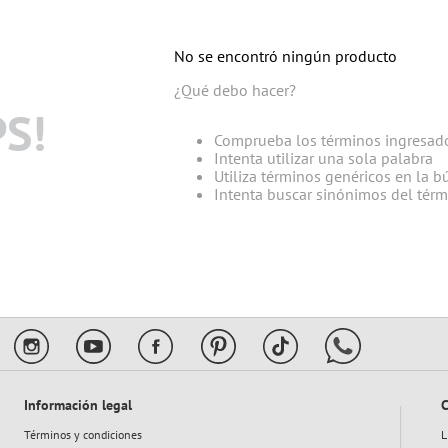
10
.
flower power
No se encontró ningún producto
¿Qué debo hacer?
S!
Comprueba los términos ingresad
Intenta utilizar una sola palabra
Utiliza términos genéricos en la 
Intenta buscar sinónimos del tér
Información legal
C
Términos y condiciones
L