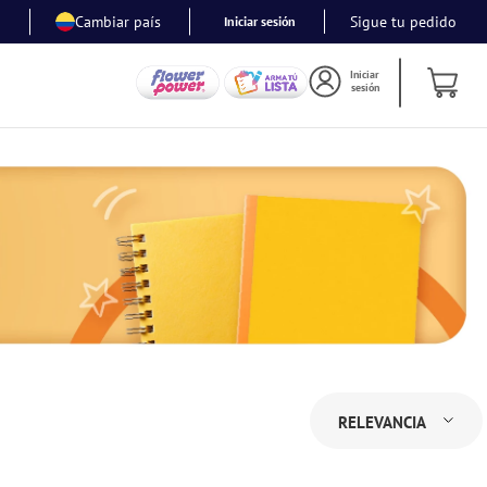
Cambiar país
Sigue tu pedido
Iniciar sesión
Iniciar
sesión
RELEVANCIA