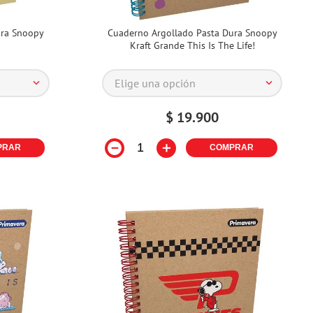
ura Snoopy
Cuaderno Argollado Pasta Dura Snoopy
l
Kraft Grande This Is The Life!
Elige una opción
$
19
.
900
－
＋
PRAR
COMPRAR