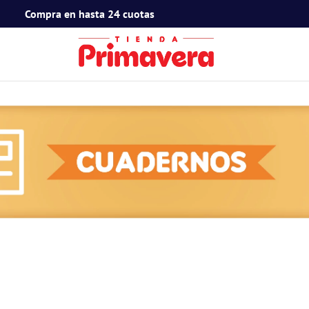
Compra en hasta 24 cuotas
TÉRMINOS MÁS BUSCADOS
1
.
toy story
2
.
snoopy
3
.
termos
4
.
mafalda
5
.
mickey mouse
6
.
minnie mouse
7
.
spidey
8
.
barbie
9
.
ferxxo