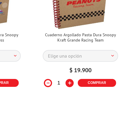
ura Snoopy
Cuaderno Argollado Pasta Dura Snoopy
ess
Kraft Grande Racing Team
Elige una opción
$
19
.
900
－
＋
PRAR
COMPRAR