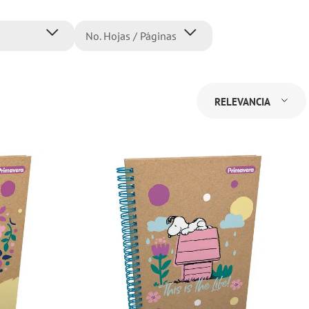
No. Hojas / Páginas
150
s
175
RELEVANCIA
s
80