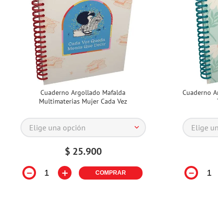
Cuaderno Argollado Mafalda
Cuaderno Ar
Multimaterias Mujer Cada Vez
Elige una opción
Elige u
$
25
.
900
－
＋
－
COMPRAR