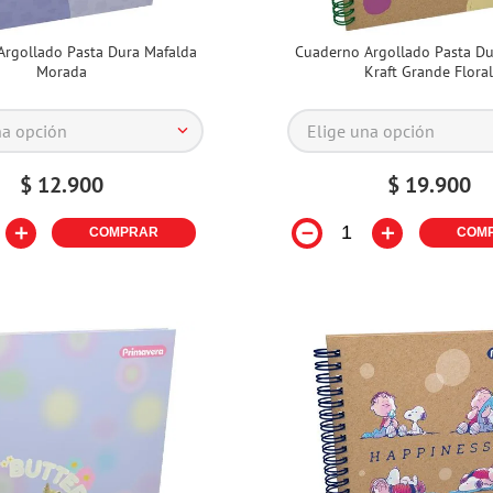
rgollado Pasta Dura Mafalda
Cuaderno Argollado Pasta D
Morada
Kraft Grande Flora
na opción
Elige una opción
$
12
.
900
$
19
.
900
＋
－
＋
COMPRAR
COM