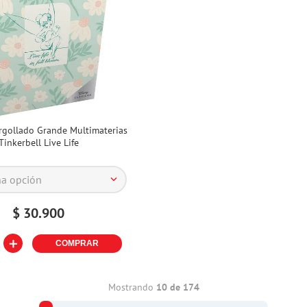
gollado Grande Multimaterias
Tinkerbell Live Life
na opción
$
30
.
900
＋
COMPRAR
Mostrando
10 de 174