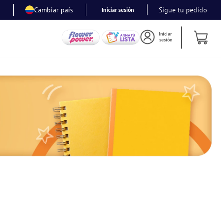
Cambiar país
Sigue tu pedido
Iniciar sesión
Iniciar
sesión