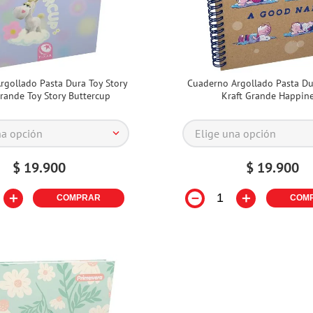
rgollado Pasta Dura Toy Story
Cuaderno Argollado Pasta D
Grande Toy Story Buttercup
Kraft Grande Happin
na opción
Elige una opción
$
19
.
900
$
19
.
900
＋
－
＋
COMPRAR
COM