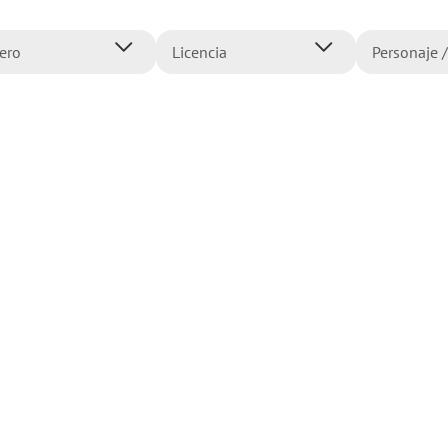
10
.
flower power
ero
Licencia
Personaje /
ujer
Primavera
Flower P
iña