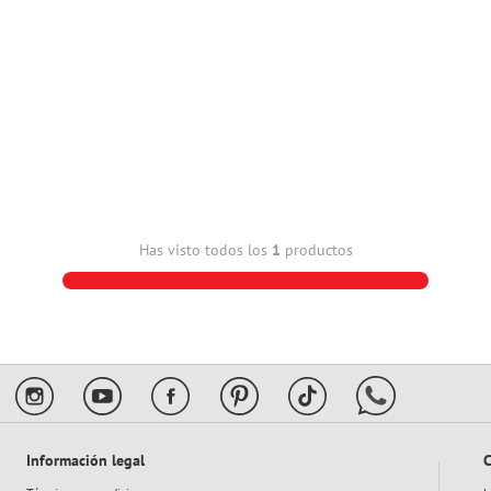
Has visto todos los
1
productos
Información legal
C