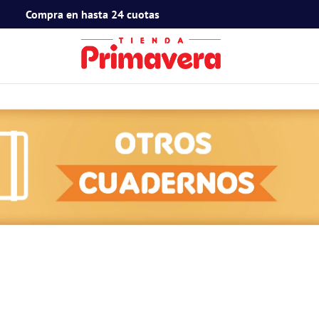
Compra en hasta 24 cuotas
TÉRMINOS MÁS BUSCADOS
1
.
toy story
2
.
snoopy
3
.
termos
4
.
mafalda
5
.
mickey mouse
6
.
minnie mouse
7
.
spidey
8
.
barbie
9
.
ferxxo