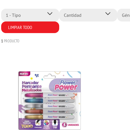
1 - Tipo
Cantidad
Gén
LIMPIAR TODO
Marcadores Permanentes
5 Colores
M
Plumones y Marcadores
N
1
PRODUCTO