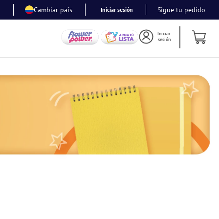
Cambiar país
Sigue tu pedido
Iniciar sesión
Iniciar
sesión