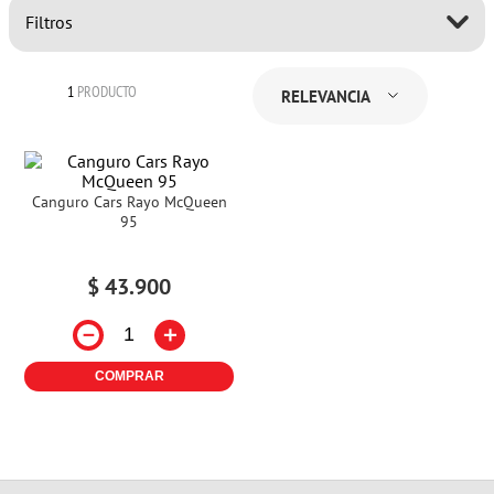
Filtros
1
PRODUCTO
RELEVANCIA
Canguro Cars Rayo McQueen
95
$
43
.
900
－
＋
COMPRAR