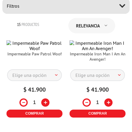
Filtros
15
PRODUCTOS
RELEVANCIA
Impermeable Paw Patrol Woof
Impermeable Iron Man I Am An
Avenger!
Elige una opción
Elige una opción
$
41
.
900
$
41
.
900
－
＋
－
＋
COMPRAR
COMPRAR