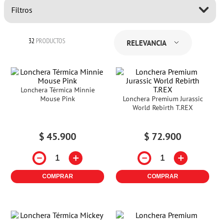
Filtros
32
PRODUCTOS
RELEVANCIA
Lonchera Térmica Minnie
Mouse Pink
Lonchera Premium Jurassic
World Rebirth T.REX
$
45
.
900
$
72
.
900
－
＋
－
＋
COMPRAR
COMPRAR