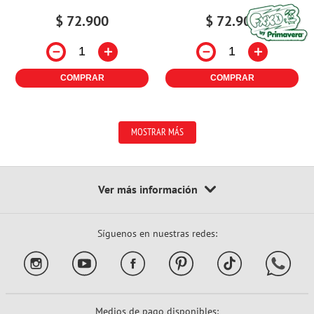
$
72
.
900
$
72
.
900
－
＋
－
＋
COMPRAR
COMPRAR
MOSTRAR MÁS
Síguenos en nuestras redes:
Medios de pago disponibles: