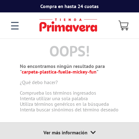
Compra en hasta 24 cuotas
☰
OOPS!
No encontramos ningún resultado para
"
carpeta-plastica-fuelle-mickey-fun
"
¿Qué debo hacer?
Comprueba los términos ingresados
Intenta utilizar una sola palabra
Utiliza términos genéricos en la búsqueda
Intenta buscar sinónimos del término deseado