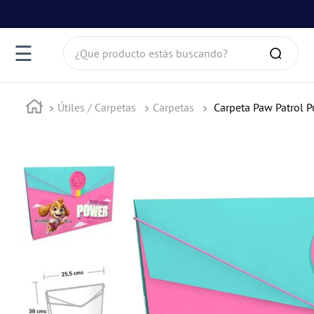
¿Que producto estás buscando?
☰
Útiles / Carpetas
Carpetas
Carpeta Paw Patrol 