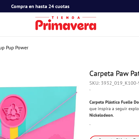
Compra en hasta 24 cuotas
TÉRMINOS MÁS BUSCADOS
1
.
toy story
Pup Pup Power
2
.
snoopy
3
.
termos
Carpeta Paw Pa
4
.
mafalda
SKU
:
3932_019_K100-
5
.
mickey mouse
`
6
.
minnie mouse
Carpeta Plástica Fuelle Do
que inspira a seguir exp
7
.
spidey
Nickelodeon
.
8
.
barbie
`
9
.
ferxxo