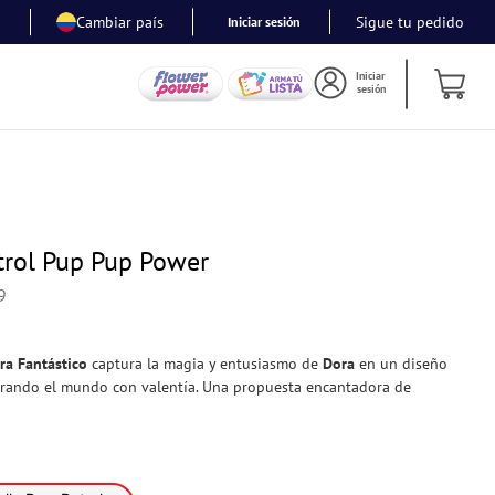
Tus Personajes Favoritos
Cambiar país
Sigue tu pedido
Iniciar sesión
Iniciar
sesión
trol Pup Pup Power
9
ra Fantástico
captura la magia y entusiasmo de
Dora
en un diseño
lorando el mundo con valentía. Una propuesta encantadora de