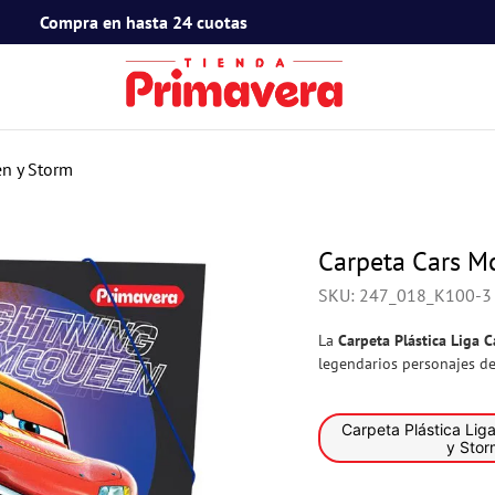
Compra en hasta 24 cuotas
TÉRMINOS MÁS BUSCADOS
1
.
toy story
n y Storm
2
.
snoopy
3
.
termos
Carpeta Cars M
4
.
mafalda
SKU
:
247_018_K100-3
5
.
mickey mouse
La
Carpeta Plástica Liga 
6
.
minnie mouse
legendarios personajes d
7
.
spidey
Carpeta Plástica Liga Cars McQue
8
.
barbie
y Stor
9
.
ferxxo