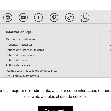
Información legal
C
Términos y condiciones
L
Preguntas frecuentes
L
Política de protección de datos
R
Política de devoluciones
Política de envíos
Política de garantía
¿Cómo activar los cupones de descuento?
T y C Ferxxo by Primavera
T y C Plan Abeja
cia, mejorar el rendimiento, analizar cómo interactúas en nuestro
sitio web, aceptas el uso de cookies.
Vigilado:
Ok, ¡entendí!