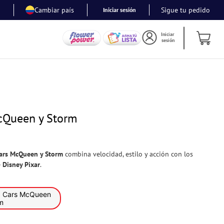
Cambiar país
Sigue tu pedido
Iniciar sesión
Iniciar
sesión
cQueen y Storm
Cars McQueen y Storm
combina velocidad, estilo y acción con los
e
Disney Pixar
.
en
m