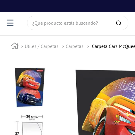
¿Que producto estás buscando?
☰
Útiles / Carpetas
Carpetas
Carpeta Cars McQuee