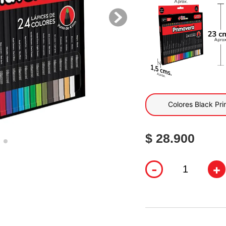
10
.
flower power
Colores Black Pr
$ 28.900
-
+
Descripción