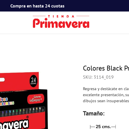
Compra en hasta 24 cuotas
TÉRMINOS MÁS BUSCADOS
1
.
toy story
2
.
snoopy
3
.
termos
Colores Black P
4
.
mafalda
SKU
:
3114_019
5
.
mickey mouse
Regresa y destácate en cl
6
.
minnie mouse
excelente presentación, su
dibujos sean insuperable
7
.
spidey
Tamaño:
8
.
barbie
9
.
ferxxo