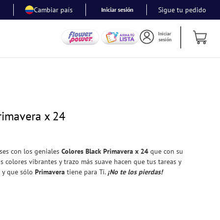
Cambiar país
Sigue tu pedido
Iniciar sesión
Iniciar
sesión
rimavera x 24
ases con los geniales
Colores Black Primavera x 24
que con su
s colores vibrantes y trazo más suave hacen que tus tareas y
s y que sólo
Primavera
tiene para Tí.
¡No te los pierdas!