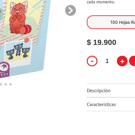
cada momento.
10
.
ferxxo
100 Hojas R
$ 19.900
-
+
Descripción
Características