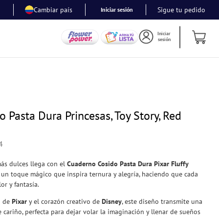
Cambiar país
Sigue tu pedido
Iniciar sesión
Iniciar
sesión
 Pasta Dura Princesas, Toy Story, Red
4
más dulces llega con el
Cuaderno Cosido Pasta Dura Pixar Fluffy
 un toque mágico que inspira ternura y alegría, haciendo que cada
or y fantasía.
o de
Pixar
y el corazón creativo de
Disney
, este diseño transmite una
e cariño, perfecta para dejar volar la imaginación y llenar de sueños