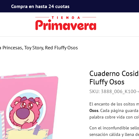
Compra en hasta 24 cuotas
TÉRMINOS MÁS BUSCADOS
1
.
toy story
Princesas, Toy Story, Red Fluffy Osos
2
.
snoopy
3
.
termos
Cuaderno Cosido
4
.
mafalda
Fluffy Osos
5
.
mickey mouse
SKU
:
3888_006_K100-
6
.
minnie mouse
El encanto de los ositos 
Osos
. Cada página guarda
7
.
spidey
palabra cobre vida con col
8
.
barbie
Con el inconfundible sell
9
.
flower power
sensación cálida y llena d