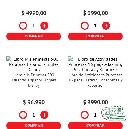
$
4990
,
00
$
3990
,
00
－
＋
－
＋
COMPRAR
COMPRAR
Libro Mis Primeras 500
Libro de Actividades Princesas
Palabras Español - Inglés
16 pags. - Jazmín, Pocahontas y
Disney
Rapunzel
$
36
.
990
$
3990
,
00
－
＋
－
＋
COMPRAR
COMPRAR