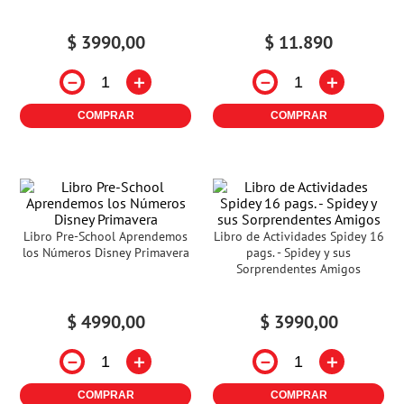
$
3990
,
00
$
11
.
890
－
＋
－
＋
COMPRAR
COMPRAR
Libro Pre-School Aprendemos
Libro de Actividades Spidey 16
los Números Disney Primavera
pags. - Spidey y sus
Sorprendentes Amigos
$
4990
,
00
$
3990
,
00
－
＋
－
＋
COMPRAR
COMPRAR