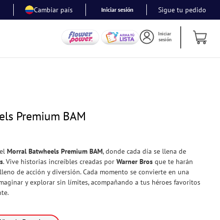
Cambiar país
Sigue tu pedido
Iniciar sesión
Iniciar
sesión
eels Premium BAM
 el
Morral Batwheels Premium BAM
, donde cada día se llena de
s
. Vive historias increíbles creadas por
Warner Bros
que te harán
lleno de acción y diversión. Cada momento se convierte en una
aginar y explorar sin límites, acompañando a tus héroes favoritos
te.