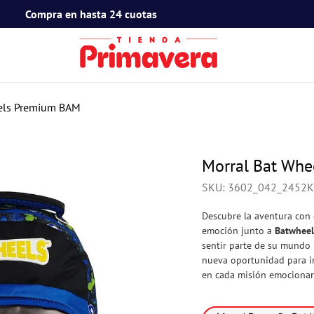
Compra en hasta 24 cuotas
TÉRMINOS MÁS BUSCADOS
1
.
toy story
els Premium BAM
2
.
snoopy
3
.
termos
Morral Bat Wh
4
.
mafalda
SKU
:
3602_042_2452K
5
.
mickey mouse
Descubre la aventura con
6
.
minnie mouse
emoción junto a
Batwheel
sentir parte de su mundo 
7
.
spidey
nueva oportunidad para im
en cada misión emocionan
8
.
barbie
9
.
flower power