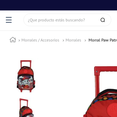
¿Que producto estás buscando?
☰
Morrales / Accesorios
Morrales
Morral Paw Pat