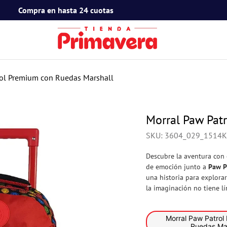
Compra en hasta 24 cuotas
TÉRMINOS MÁS BUSCADOS
1
.
toy story
rol Premium con Ruedas Marshall
2
.
snoopy
3
.
termos
Morral Paw Pat
4
.
mafalda
SKU
:
3604_029_1514K
5
.
mickey mouse
Descubre la aventura con
6
.
minnie mouse
de emoción junto a
Paw P
una historia para explorar
7
.
spidey
la imaginación no tiene l
8
.
barbie
Morral Paw Patrol
9
.
flower power
Ruedas Mar