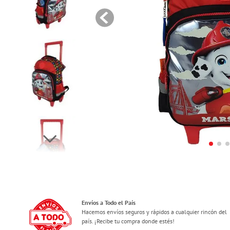
Envíos a Todo el País
Hacemos envíos seguros y rápidos a cualquier rincón del
país. ¡Recibe tu compra donde estés!