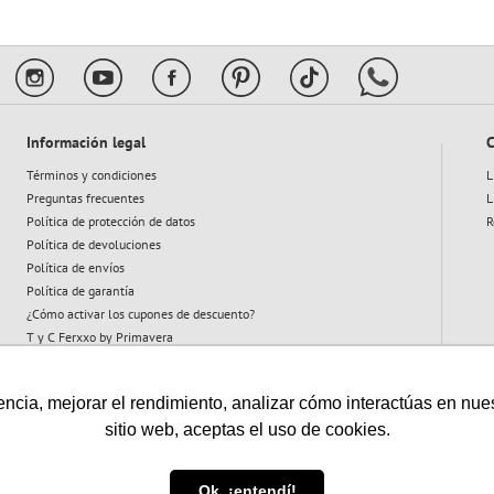
Información legal
C
Términos y condiciones
L
Preguntas frecuentes
L
Política de protección de datos
R
Política de devoluciones
Política de envíos
Política de garantía
¿Cómo activar los cupones de descuento?
T y C Ferxxo by Primavera
T y C Plan Abeja
cia, mejorar el rendimiento, analizar cómo interactúas en nuestro
sitio web, aceptas el uso de cookies.
Vigilado:
Ok, ¡entendí!