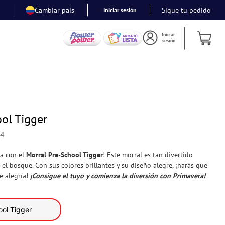
Tus Personajes Favoritos
Cambiar país
Sigue tu pedido
Iniciar sesión
Iniciar
sesión
ol Tigger
-4
ra con el
Morral Pre-School Tigger
! Este morral es tan divertido
el bosque. Con sus colores brillantes y su diseño alegre, ¡harás que
e alegría!
¡Consigue el tuyo y comienza la diversión con
Primavera
!
ool Tigger