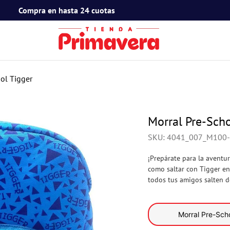
Compra en hasta 24 cuotas
TÉRMINOS MÁS BUSCADOS
1
.
toy story
ol Tigger
2
.
snoopy
3
.
termos
Morral Pre-Scho
4
.
mafalda
SKU
:
4041_007_M100
5
.
mickey mouse
¡Prepárate para la aventu
6
.
minnie mouse
como saltar con Tigger en 
todos tus amigos salten d
7
.
spidey
8
.
barbie
Morral Pre-Sch
9
.
ferxxo