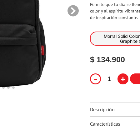
Permite que tu día se llen
10
.
flower power
color y al espíritu vibrant
de inspiración constante.
Morral Solid Colors Aqua Dark
Graphite 
$ 134.900
-
+
Descripción
Características