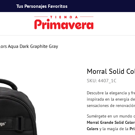
Tus Personajes Favoritos
TÉRMINOS MÁS BUSCADOS
1
.
toy story
lors Aqua Dark Graphite Gray
2
.
snoopy
3
.
termos
Morral Solid Co
4
.
mafalda
SKU
:
4407_1C
5
.
mickey mouse
Descubre la elegancia y f
6
.
minnie mouse
inspirada en la energía d
sensaciones de renovación
7
.
spidey
Sumérgete en un mundo don
8
.
barbie
Morral Grande Solid Colo
Colors
y la magia de la
Pr
9
.
ferxxo