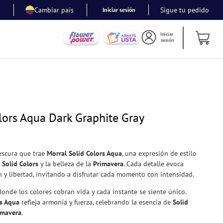
Cambiar país
Sigue tu pedido
Iniciar sesión
Iniciar
sesión
lors Aqua Dark Graphite Gray
rescura que trae
Morral Solid Colors Aqua
, una expresión de estilo
e
Solid Colors
y la belleza de la
Primavera
. Cada detalle evoca
 y libertad, invitando a disfrutar cada momento con intensidad.
de los colores cobran vida y cada instante se siente único.
rs Aqua
refleja armonía y fuerza, celebrando la esencia de
Solid
imavera
.