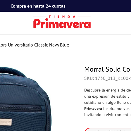
Compra en hasta 24 cuotas
TÉRMINOS MÁS BUSCADOS
1
.
toy story
ors Universitario Classic Navy Blue
2
.
snoopy
3
.
termos
Morral Solid Co
4
.
mafalda
SKU
:
1730_013_K100-
5
.
mickey mouse
Descubre la energía de ca
6
.
minnie mouse
una expresión de estilo 
cotidiano en algo lleno de
7
.
spidey
Primavera
inspira nuevos c
invitando a vivir con ent
8
.
barbie
9
.
flower power