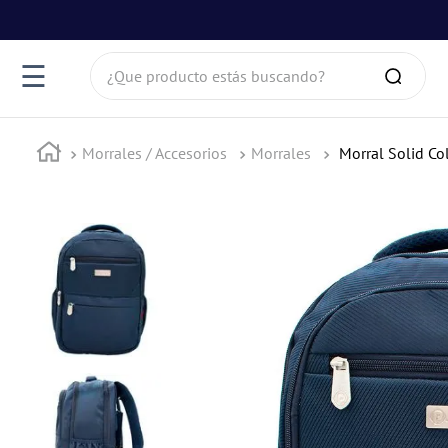
¿Que producto estás buscando?
☰
Morrales / Accesorios
Morrales
Morral Solid Col