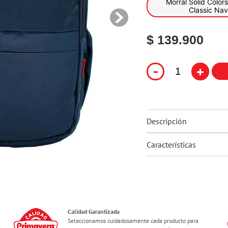
Morral Solid Colors Universitario
10
.
ferxxo
Classic Nav
$ 139.900
-
+
Descripción
Características
Calidad Garantizada
Seleccionamos cuidadosamente cada producto para