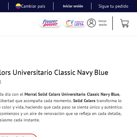
Cambiar país
Sigue tu pedido
Iniciar sesión
Iniciar
sesión
lors Universitario Classic Navy Blue
1
da día con el
Morral Solid Colors Universitario Classic Navy Blue
,
y libertad que acompaña cada momento.
Solid Colors
transforma lo
 color y vida, haciendo que cada paso se sienta único y auténtico.
omienzos y un aire de renovación que se refleja en cada detalle,
usiasmo cada instante.