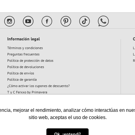
Información legal
C
Términos y condiciones
L
Preguntas frecuentes
L
Política de protección de datos
R
Política de devoluciones
Política de envíos
Política de garantía
¿Cómo activar los cupones de descuento?
T y C Ferxxo by Primavera
T y C Plan Abeja
cia, mejorar el rendimiento, analizar cómo interactúas en nuestro
sitio web, aceptas el uso de cookies.
Vigilado:
Ok, ¡entendí!