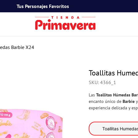
Tus Personajes Favoritos
TÉRMINOS MÁS BUSCADOS
1
.
toy story
medas Barbie X24
2
.
snoopy
3
.
termos
Toallitas Hume
4
.
mafalda
SKU
:
4366_1
5
.
mickey mouse
Las
Toallitas Húmedas Ba
6
.
minnie mouse
encanto único de
Barbie
y
experiencia delicada y esp
7
.
spidey
8
.
barbie
9
.
ferxxo