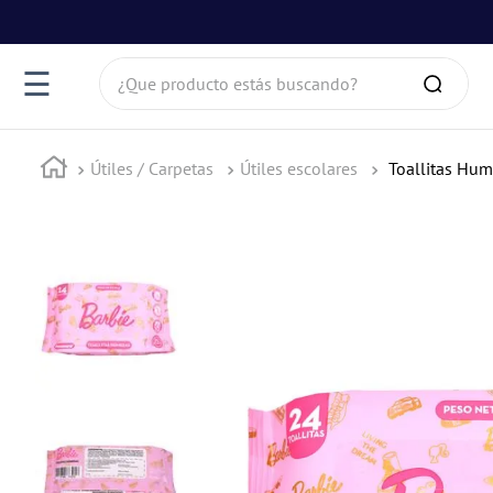
s
¿Que producto estás buscando?
☰
Útiles / Carpetas
Útiles escolares
Toallitas Hu