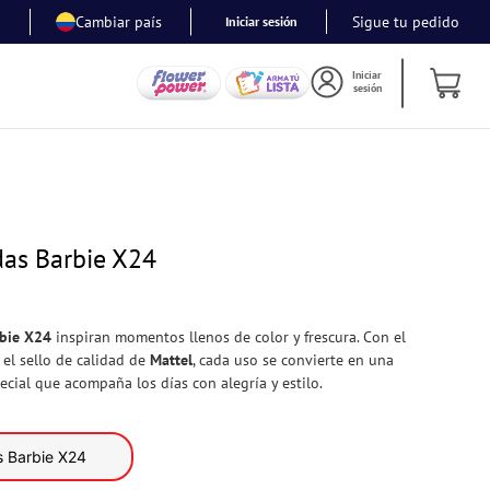
Cambiar país
Sigue tu pedido
Iniciar sesión
Iniciar
sesión
das Barbie X24
rbie X24
inspiran momentos llenos de color y frescura. Con el
 el sello de calidad de
Mattel
, cada uso se convierte en una
ecial que acompaña los días con alegría y estilo.
Toallitas Humedas Barbie X24