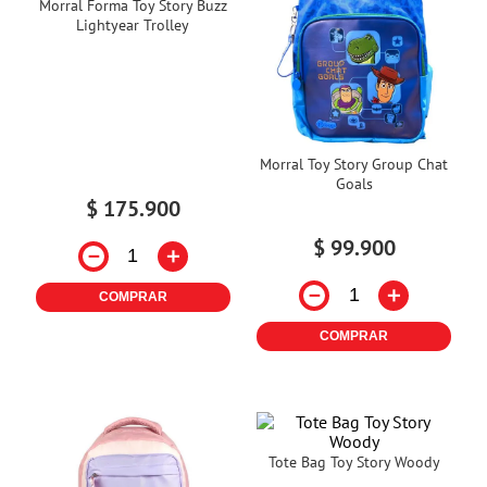
Morral Forma Toy Story Buzz
Lightyear Trolley
Morral Toy Story Group Chat
Goals
$
175
.
900
$
99
.
900
－
＋
－
＋
COMPRAR
COMPRAR
Tote Bag Toy Story Woody