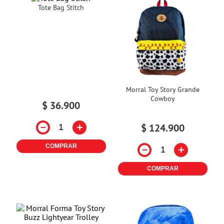
Tote Bag Stitch
Morral Toy Story Grande
Cowboy
$
36
.
900
－
＋
$
124
.
900
COMPRAR
－
＋
COMPRAR