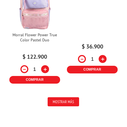
Morral Flower Power True
Color Pastel Duo
$
36
.
900
$
122
.
900
－
＋
－
＋
COMPRAR
COMPRAR
MOSTRAR MÁS