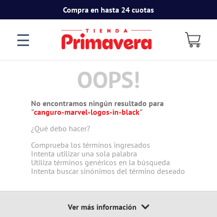
Compra en hasta 24 cuotas
☰
OOPS!
No encontramos ningún resultado para
"
canguro-marvel-logos-in-black
"
¿Qué debo hacer?
Comprueba los términos ingresados
Intenta utilizar una sola palabra
Utiliza términos genéricos en la búsqueda
Intenta buscar sinónimos del término deseado