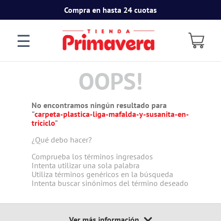
Compra en hasta 24 cuotas
☰
OOPS!
No encontramos ningún resultado para
"
carpeta-plastica-liga-mafalda-y-susanita-en-
triciclo
"
¿Qué debo hacer?
Comprueba los términos ingresados
Intenta utilizar una sola palabra
Utiliza términos genéricos en la búsqueda
Intenta buscar sinónimos del término deseado