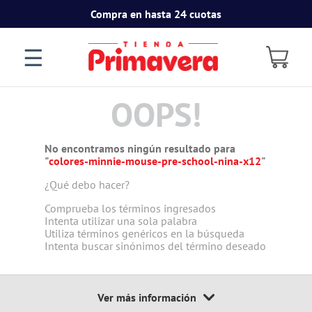
Compra en hasta 24 cuotas
☰
OOPS!
No encontramos ningún resultado para
"
colores-minnie-mouse-pre-school-nina-x12
"
¿Qué debo hacer?
Comprueba los términos ingresados
Intenta utilizar una sola palabra
Utiliza términos genéricos en la búsqueda
Intenta buscar sinónimos del término deseado