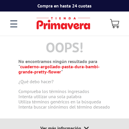
Compra en hasta 24 cuotas
☰
OOPS!
No encontramos ningún resultado para
"
cuaderno-argollado-pasta-dura-bambi-
grande-pretty-flower
"
¿Qué debo hacer?
Comprueba los términos ingresados
Intenta utilizar una sola palabra
Utiliza términos genéricos en la búsqueda
Intenta buscar sinónimos del término deseado