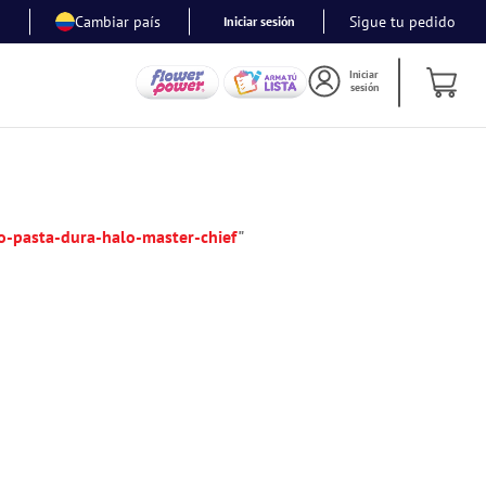
Cambiar país
Sigue tu pedido
Iniciar sesión
Iniciar
sesión
o-pasta-dura-halo-master-chief
"