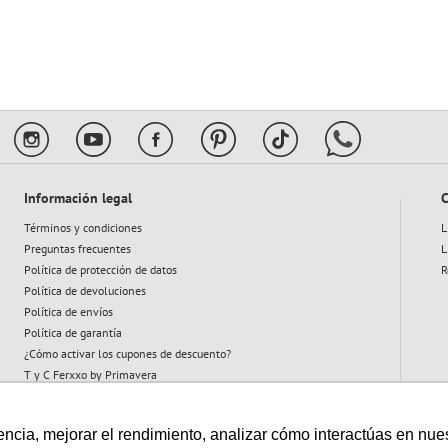
10
.
ferxxo
Información legal
C
Términos y condiciones
L
Preguntas frecuentes
L
Política de protección de datos
R
Política de devoluciones
Política de envíos
Política de garantía
¿Cómo activar los cupones de descuento?
T y C Ferxxo by Primavera
T y C Plan Abeja
cia, mejorar el rendimiento, analizar cómo interactúas en nuestro