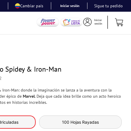
Cambiar país
Sigue tu pedido
Iniciar sesión
Iniciar
sesión
o Spidey & Iron-Man
2
Iron-Man: donde la imaginación se lanza a la aventura con la
der épico de
Marvel
. Deja que cada idea brille como un acto heroico
os en historias increíbles.
riculadas
100 Hojas Rayadas