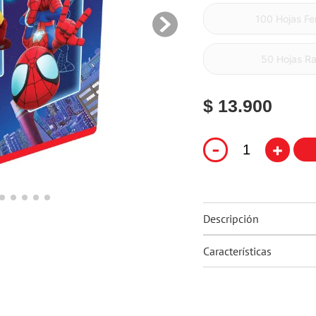
10
.
flower power
100 Hojas Fer
50 Hojas R
$ 13.900
-
+
Descripción
Características