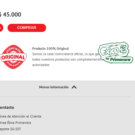
$
45
.
000
＋
COMPRAR
Producto 100% Original
Somos la casa licenciataria oficial, lo que garantiza que
todos nuestros productos son completamente originales y
autorizados
ontacto
ínea de Atención al Cliente
ínea Ética Primavera
eporte SG-SST