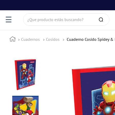
¿Que producto estás buscando?
☰
Cuadernos
Cosidos
Cuaderno Cosido Spidey &