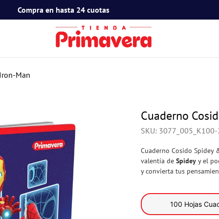
Compra en hasta 24 cuotas
TÉRMINOS MÁS BUSCADOS
1
.
toy story
 Iron-Man
2
.
snoopy
3
.
termos
Cuaderno Cosid
4
.
mafalda
SKU
:
3077_005_K100-
5
.
mickey mouse
Cuaderno Cosido Spidey & 
6
.
minnie mouse
valentía de
Spidey
y el po
y convierta tus pensamient
7
.
spidey
8
.
barbie
100 Hojas Cuad
9
.
ferxxo