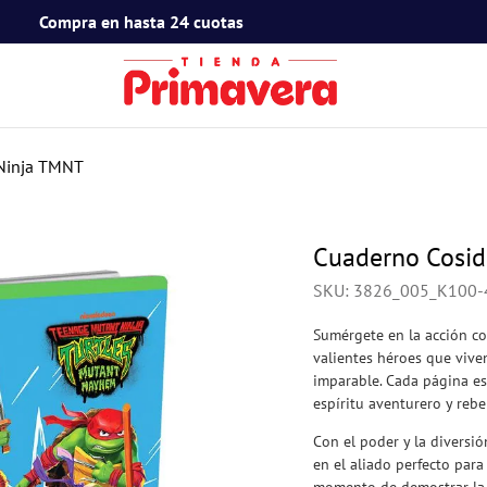
Compra en hasta 24 cuotas
TÉRMINOS MÁS BUSCADOS
1
.
toy story
 Ninja TMNT
2
.
snoopy
3
.
termos
Cuaderno Cosid
4
.
mafalda
SKU
:
3826_005_K100-
5
.
mickey mouse
Sumérgete en la acción c
6
.
minnie mouse
valientes héroes que vive
imparable. Cada página es
7
.
spidey
espíritu aventurero y reb
8
.
barbie
Con el poder y la diversi
en el aliado perfecto para
9
.
ferxxo