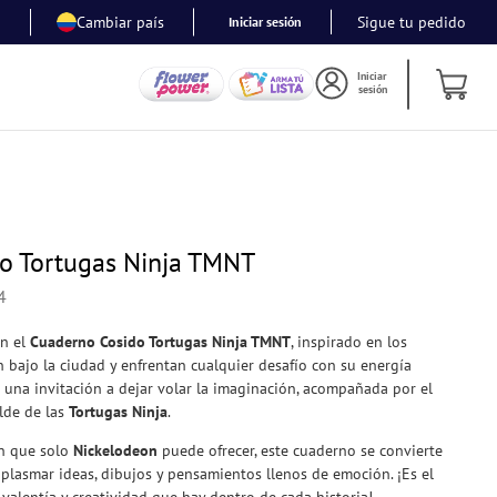
Tus Personajes Favoritos
Cambiar país
Sigue tu pedido
Iniciar sesión
Iniciar
sesión
o Tortugas Ninja TMNT
4
on el
Cuaderno Cosido Tortugas Ninja TMNT
, inspirado en los
n bajo la ciudad y enfrentan cualquier desafío con su energía
 una invitación a dejar volar la imaginación, acompañada por el
elde de las
Tortugas Ninja
.
ón que solo
Nickelodeon
puede ofrecer, este cuaderno se convierte
 plasmar ideas, dibujos y pensamientos llenos de emoción. ¡Es el