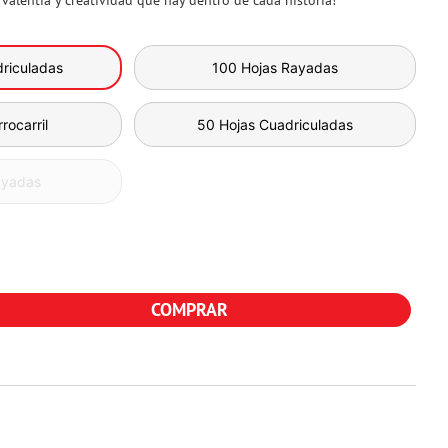
alentía y creatividad que hay dentro de cada historia!
riculadas
100 Hojas Rayadas
rocarril
50 Hojas Cuadriculadas
ayadas
COMPRAR