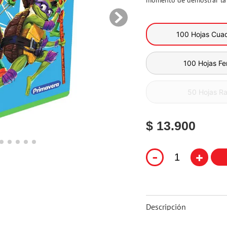
momento de demostrar la v
10
.
flower power
100 Hojas Cuad
100 Hojas Fer
50 Hojas R
$ 13.900
-
+
Descripción