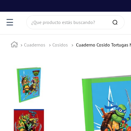
¿Que producto estás buscando?
☰
Cuadernos
Cosidos
Cuaderno Cosido Tortugas