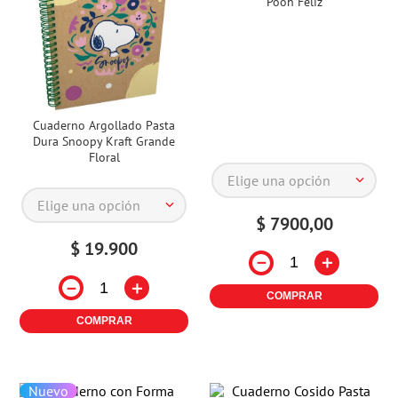
Pooh Feliz
Cuaderno Argollado Pasta
Dura Snoopy Kraft Grande
Floral
Elige una opción
Elige una opción
$
7900
,
00
$
19
.
900
－
＋
－
＋
COMPRAR
COMPRAR
Nuevo