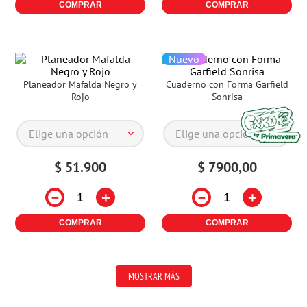
COMPRAR
COMPRAR
Nuevo
Planeador Mafalda Negro y
Cuaderno con Forma Garfield
Rojo
Sonrisa
Elige una opción
Elige una opción
$
51
.
900
$
7900
,
00
－
＋
－
＋
COMPRAR
COMPRAR
MOSTRAR MÁS