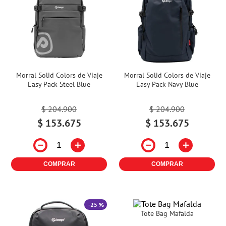
Morral Solid Colors de Viaje
Morral Solid Colors de Viaje
Easy Pack Steel Blue
Easy Pack Navy Blue
$
204
.
900
$
204
.
900
$
153
.
675
$
153
.
675
－
＋
－
＋
COMPRAR
COMPRAR
-
25 %
Tote Bag Mafalda