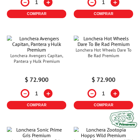
－
＋
－
＋
COMPRAR
COMPRAR
Lonchera Hot Wheels Dare To
Lonchera Avengers Capitan,
Be Rad Premium
Pantera y Hulk Premium
$
72
.
900
$
72
.
900
－
＋
－
＋
COMPRAR
COMPRAR