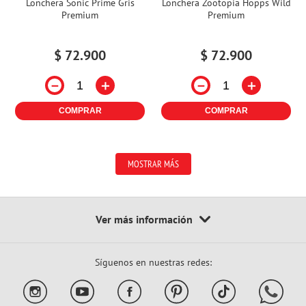
Lonchera Sonic Prime Gris
Lonchera Zootopia Hopps Wild
Premium
Premium
$
72
.
900
$
72
.
900
－
＋
－
＋
COMPRAR
COMPRAR
MOSTRAR MÁS
Síguenos en nuestras redes: