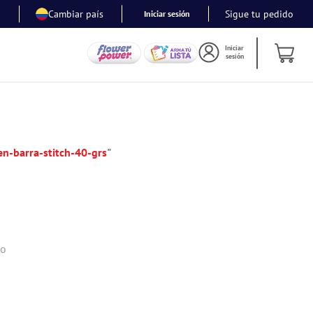
Cambiar país
Sigue tu pedido
Iniciar sesión
Iniciar
sesión
n-barra-stitch-40-grs
"
do