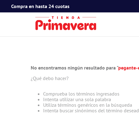
Compra en hasta 24 cuotas
TÉRMINOS MÁS BUSCADOS
1
.
toy story
2
.
snoopy
No encontramos ningún resultado para "
pegante-e
3
.
termos
¿Qué debo hacer?
4
.
mafalda
5
.
mickey mouse
Comprueba los términos ingresados
Intenta utilizar una sola palabra
6
.
minnie mouse
Utiliza términos genéricos en la búsqueda
Intenta buscar sinónimos del término desea
7
.
spidey
8
.
barbie
9
.
ferxxo