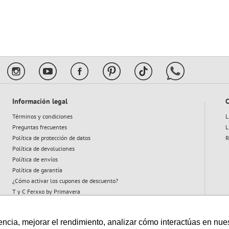
10
.
flower power
Información legal
C
Términos y condiciones
L
Preguntas frecuentes
L
Política de protección de datos
R
Política de devoluciones
Política de envíos
Política de garantía
¿Cómo activar los cupones de descuento?
T y C Ferxxo by Primavera
T y C Plan Abeja
cia, mejorar el rendimiento, analizar cómo interactúas en nuestro