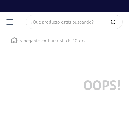
¿Que producto estás buscando?
☰
pegante-en-barra-stitch-40-grs
OOPS!