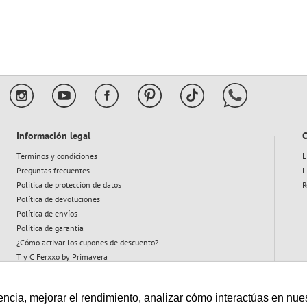
10
.
flower power
Información legal
C
Términos y condiciones
L
Preguntas frecuentes
L
Política de protección de datos
R
Política de devoluciones
Política de envíos
Política de garantía
¿Cómo activar los cupones de descuento?
T y C Ferxxo by Primavera
T y C Plan Abeja
cia, mejorar el rendimiento, analizar cómo interactúas en nuestro