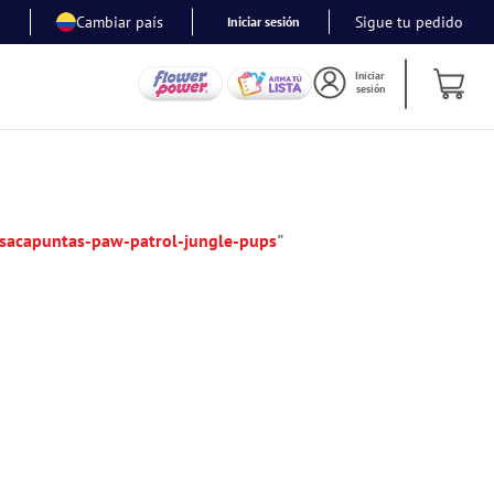
Cambiar país
Sigue tu pedido
Iniciar sesión
Iniciar
sesión
-sacapuntas-paw-patrol-jungle-pups
"