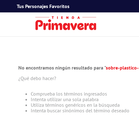
Tus Personajes Favoritos
TÉRMINOS MÁS BUSCADOS
1
.
toy story
2
.
snoopy
No encontramos ningún resultado para "
sobre-plastico
3
.
termos
¿Qué debo hacer?
4
.
mafalda
5
.
mickey mouse
Comprueba los términos ingresados
Intenta utilizar una sola palabra
6
.
minnie mouse
Utiliza términos genéricos en la búsqueda
Intenta buscar sinónimos del término deseado
7
.
spidey
8
.
barbie
9
.
flower power