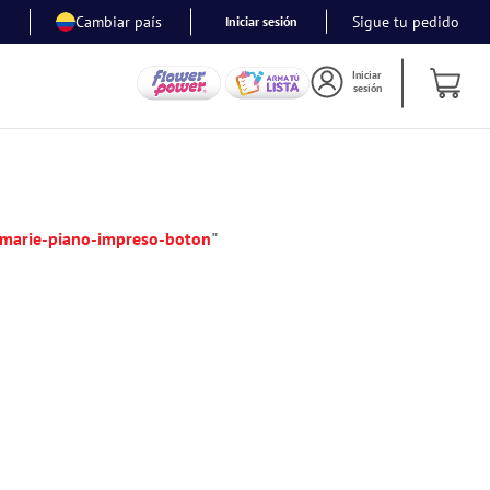
Cambiar país
Sigue tu pedido
Iniciar sesión
Iniciar
sesión
-marie-piano-impreso-boton
"