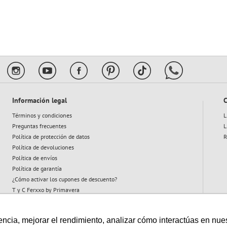
10
.
ferxxo
Información legal
C
Términos y condiciones
L
Preguntas frecuentes
L
Política de protección de datos
R
Política de devoluciones
Política de envíos
Política de garantía
¿Cómo activar los cupones de descuento?
T y C Ferxxo by Primavera
T y C Plan Abeja
cia, mejorar el rendimiento, analizar cómo interactúas en nuestro