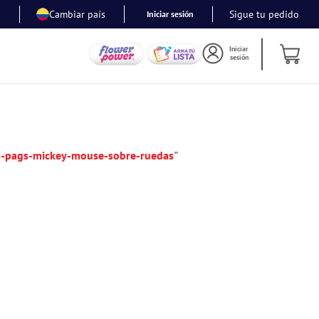
Cambiar país
Sigue tu pedido
Iniciar sesión
Iniciar
sesión
16-pags-mickey-mouse-sobre-ruedas
"