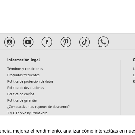
10
.
flower power
Información legal
C
Términos y condiciones
L
Preguntas frecuentes
L
Política de protección de datos
R
Política de devoluciones
Política de envíos
Política de garantía
¿Cómo activar los cupones de descuento?
T y C Ferxxo by Primavera
T y C Plan Abeja
cia, mejorar el rendimiento, analizar cómo interactúas en nuestro