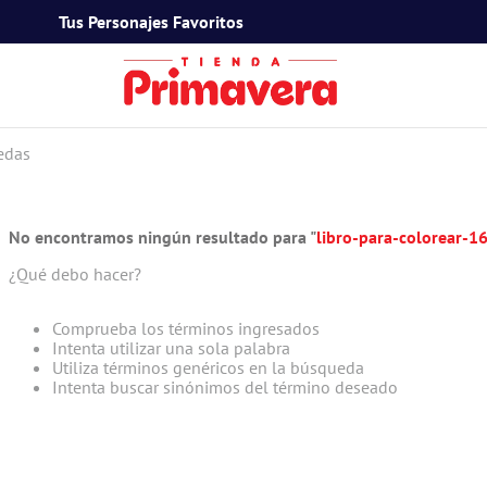
Tus Personajes Favoritos
TÉRMINOS MÁS BUSCADOS
edas
1
.
toy story
2
.
snoopy
No encontramos ningún resultado para "
libro-para-colorear-
3
.
termos
¿Qué debo hacer?
4
.
mafalda
5
.
mickey mouse
Comprueba los términos ingresados
Intenta utilizar una sola palabra
6
.
minnie mouse
Utiliza términos genéricos en la búsqueda
Intenta buscar sinónimos del término deseado
7
.
spidey
8
.
barbie
9
.
ferxxo