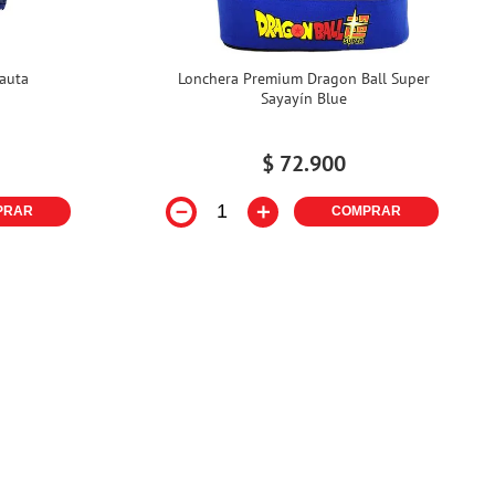
auta
Lonchera Premium Dragon Ball Super
Sayayín Blue
$
72
.
900
－
＋
PRAR
COMPRAR