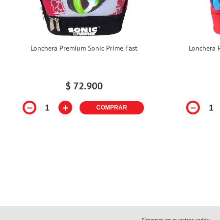
Lonchera Premium Sonic Prime Fast
Lonchera 
$
72
.
900
－
＋
－
COMPRAR
Síguenos en nuestras redes: