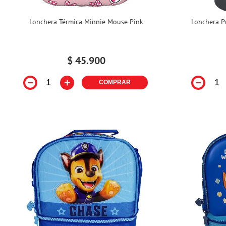
Lonchera Térmica Minnie Mouse Pink
Lonchera P
$
45
.
900
－
＋
－
COMPRAR