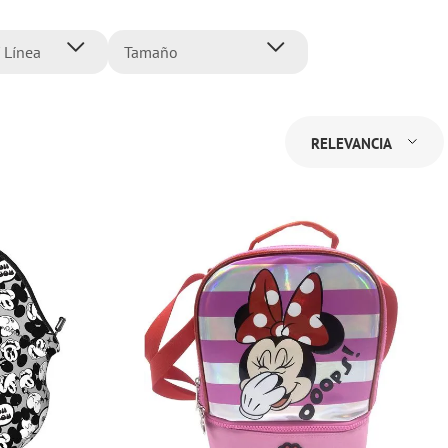
 Línea
Tamaño
atas
Normal
ta
RELEVANCIA
ll Super
ls
ente
World
ouse
ouse
8 más