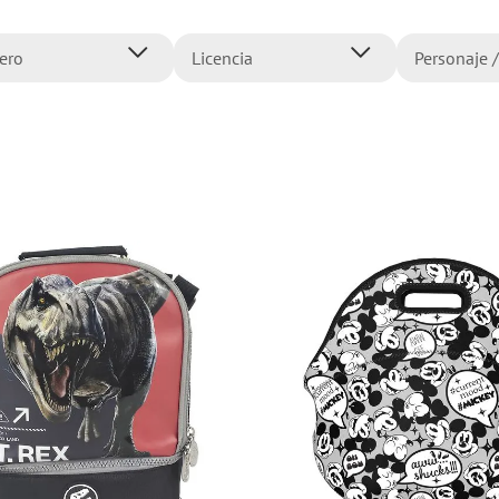
10
.
flower power
ero
Licencia
Personaje /
ujer
Disney
101 Dálm
iña
Marvel
Astronau
iño
Mattel
Barbie
Nickelodeon
Dragon Ba
Universal
Hot Whee
Sega
Intensam
Jurassic 
Marie
Mickey M
Minnie M
Mostrar 