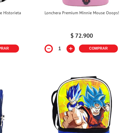
 Historieta
Lonchera Premium Minnie Mouse Ooops!
$
72
.
900
－
＋
PRAR
COMPRAR