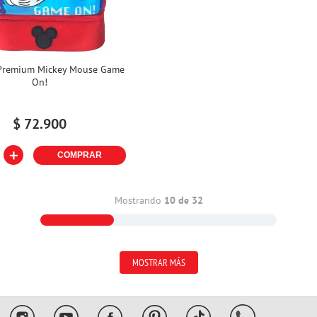
Premium Mickey Mouse Game
On!
$
72
.
900
＋
COMPRAR
Mostrando
10 de 32
MOSTRAR MÁS