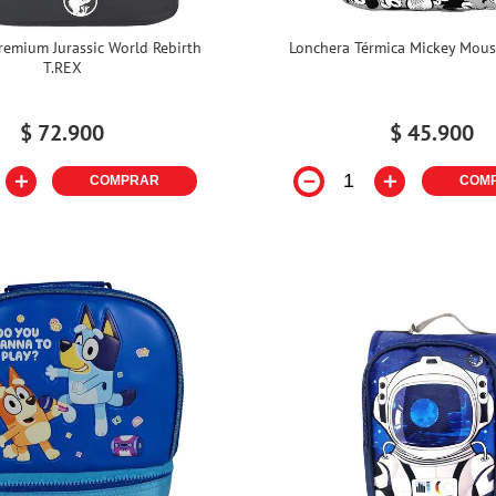
remium Jurassic World Rebirth
Lonchera Térmica Mickey Mouse
T.REX
$
72
.
900
$
45
.
900
＋
－
＋
COMPRAR
COM