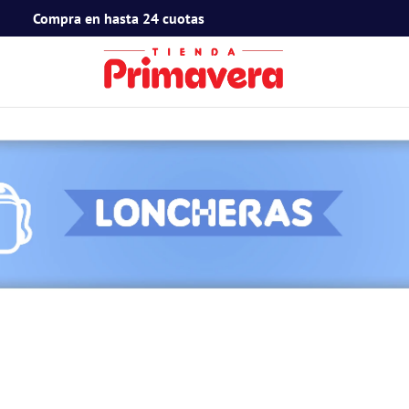
Compra en hasta 24 cuotas
TÉRMINOS MÁS BUSCADOS
1
.
toy story
2
.
snoopy
3
.
termos
4
.
mafalda
5
.
mickey mouse
6
.
minnie mouse
7
.
spidey
8
.
barbie
9
.
ferxxo