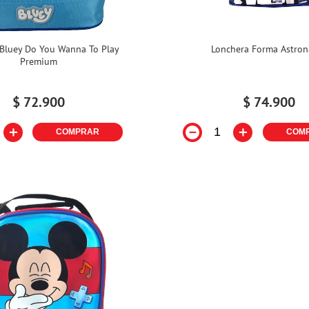
Bluey Do You Wanna To Play
Lonchera Forma Astron
Premium
$
72
.
900
$
74
.
900
＋
－
＋
COMPRAR
COM