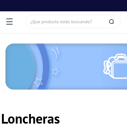
¿Que producto estás buscando?
☰
Loncheras