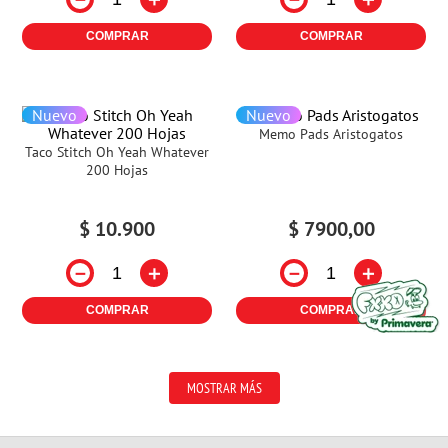
COMPRAR
COMPRAR
Nuevo
Nuevo
Memo Pads Aristogatos
Taco Stitch Oh Yeah Whatever
200 Hojas
$
10
.
900
$
7900
,
00
－
＋
－
＋
COMPRAR
COMPRAR
MOSTRAR MÁS