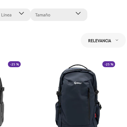
 Línea
Tamaño
atas
Grande
Normal
RELEVANCIA
-
25 %
-
25 %
ll Super
rious
ower
27 más