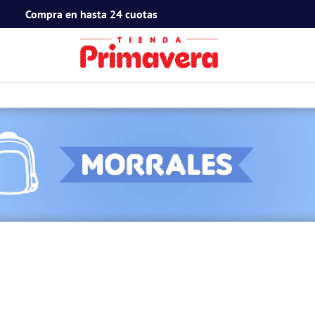
Compra en hasta 24 cuotas
TÉRMINOS MÁS BUSCADOS
1
.
toy story
2
.
snoopy
3
.
termos
4
.
mafalda
5
.
mickey mouse
6
.
minnie mouse
7
.
spidey
8
.
barbie
9
.
ferxxo