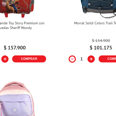
rande Toy Story Premium con
Morral Solid Colors Trail T
uedas Sheriff Woody
$
134
.
900
$
157
.
900
$
101
.
175
＋
－
＋
COMPRAR
COM