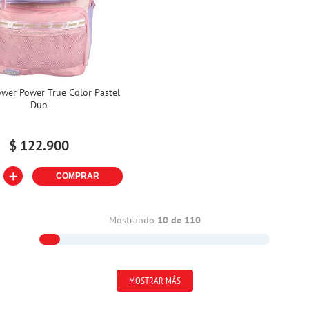
ower Power True Color Pastel
Duo
$
122
.
900
＋
COMPRAR
Mostrando
10 de 110
MOSTRAR MÁS