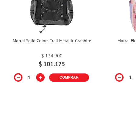
Morral Solid Colors Trail Metallic Graphite
Morral Fl
$
134
.
900
$
101
.
175
－
＋
－
COMPRAR