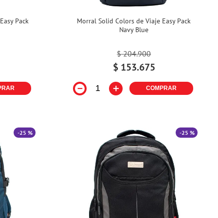
 Easy Pack
Morral Solid Colors de Viaje Easy Pack
Navy Blue
$
204
.
900
$
153
.
675
－
＋
PRAR
COMPRAR
-
25 %
-
25 %