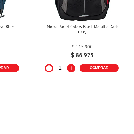
eal Blue
Morral Solid Colors Black Metallic Dark
Gray
$
115
.
900
$
86
.
925
－
＋
PRAR
COMPRAR