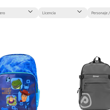
10
.
flower power
ero
Licencia
Personaje /
ombre
Disney
101 Dálm
ujer
Marvel
Animales
iña
Mattel
Avengers
iño
Nickelodeon
Barbie
Primavera
Bluey
Universal
Cars
Sega
Dragon Ba
BBC
Encanto
Fast & Fu
Flower P
Mostrar 