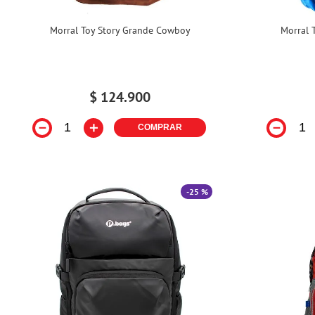
Morral Toy Story Grande Cowboy
Morral 
$
124
.
900
－
＋
－
COMPRAR
-
25 %