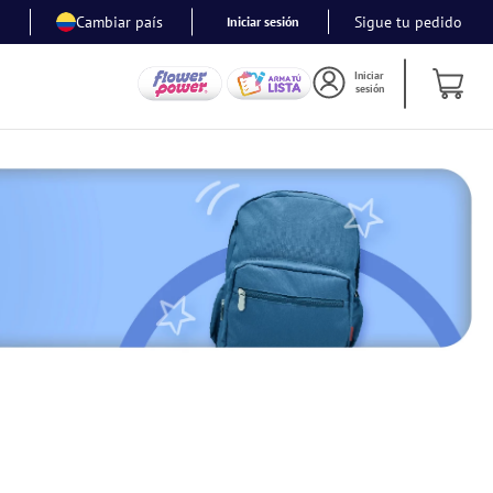
Cambiar país
Sigue tu pedido
Iniciar sesión
Iniciar
sesión