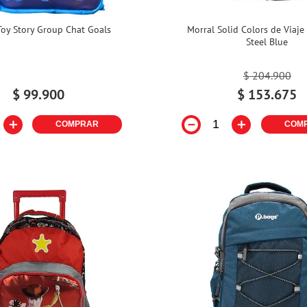
Toy Story Group Chat Goals
Morral Solid Colors de Viaje
Steel Blue
$
204
.
900
$
99
.
900
$
153
.
675
＋
－
＋
COMPRAR
COM