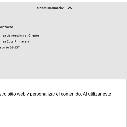
ontacto
ínea de Atención al Cliente
ínea Ética Primavera
eporte SG-SST
 sitio web y personalizar el contenido. Al utilizar este
Sitio seguro:
Powered By:
Technology: