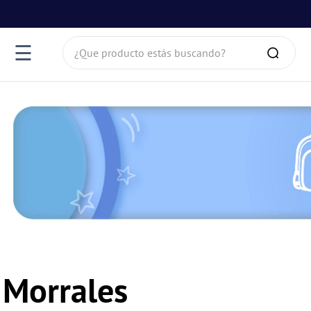
¿Que producto estás buscando?
☰
Morrales