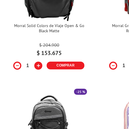
Morral Solid Colors de Viaje Open & Go
Morral G
Black Matte
R
$
204
.
900
$
153
.
675
－
＋
－
COMPRAR
-
25 %