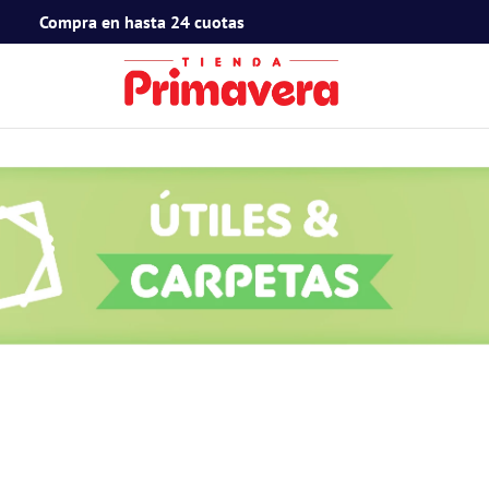
Compra en hasta 24 cuotas
TÉRMINOS MÁS BUSCADOS
1
.
toy story
2
.
snoopy
3
.
termos
4
.
mafalda
5
.
mickey mouse
6
.
minnie mouse
7
.
spidey
8
.
barbie
9
.
flower power