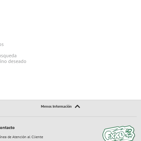
os
búsqueda
mino deseado
ontacto
ínea de Atención al Cliente