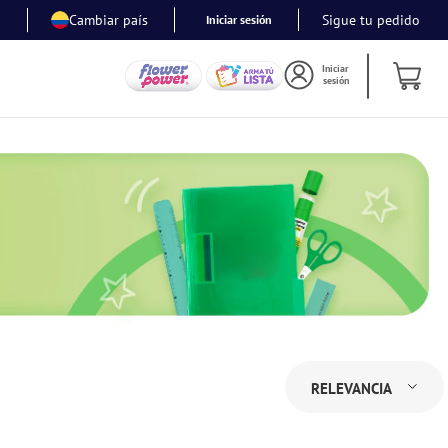
Cambiar país
Sigue tu pedido
Iniciar sesión
Iniciar
sesión
RELEVANCIA