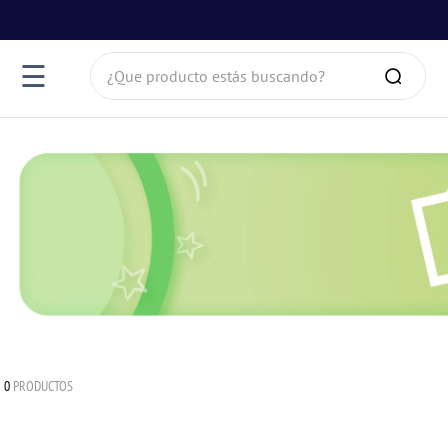
¿Que producto estás buscando?
☰
0
PRODUCTOS